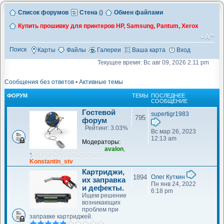
Список форумов
Стена
(
)
Обмен файлами
Купить прошивку для принтеров HP, Samsung, Pantum, Xerox
Поиск
Карты
Файлы
Галереи
Ваша карта
Вход
Текущее время: Вс авг 09, 2026 2:11 pm
Сообщения без ответов
•
Активные темы
ФОРУМ
ТЕМЫ
ПОСЛЕДНЕЕ
СООБЩЕНИЕ
Гостевой
supertigr1983
795
форум
Рейтинг: 3.03%
Вс мар 26, 2023
12:13 am
Модераторы:
avalon
,
Konstantin_stv
Картриджи,
1894
Олег Куткин
их заправка
Пн янв 24, 2022
и дефекты.
6:18 pm
Ищем решение
возникающих
проблем при
заправке картриджей.