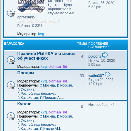
Каталог Сервис-
Вс апр 26, 2020
Центров. Куда
5:32 pm
обращаться в
случае поломки
оргтехники.
Рейтинг: 0.23%
Модератор:
kvg
БАРАХОЛКА
ТЕМЫ
ПОСЛЕДНЕЕ
СООБЩЕНИЕ
Правила РЫНКА и отзывы
4
pc-porta
об участниках
Пт июл 10, 2020
5:05 pm
Модераторы:
kvg
,
oldman_lbt
Продам
33
vadim387
Вт дек 21, 2021
Модераторы:
kvg
,
oldman_lbt
12:01 pm
Подфорумы:
Москва
,
Россия
,
Украина
,
Республика Беларусь
,
Казахстан
,
Продам ALL
Куплю
Нет сообщений
0
Модераторы:
kvg
,
oldman_lbt
Подфорумы:
Москва
,
Россия
,
Украина
,
Республика Беларусь
,
Казахстан
,
Куплю ALL