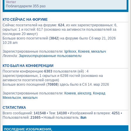
Verter
Поблагодарили 355 раз
КТО СЕЙЧАС НА ФОРУМЕ
Сейчас посетителей на форуме:
624
, из них зарегистрированных: 6,
скрытых: 1 и гостей: 617 (основано на активности пользователей за
последние 20 минут)
Больше всего посетителей (
3842
) на форуме было Сб мар 21, 2026
10:28 am
Зарегистрированные пользователи:
Igrikxxx
,
Кокеев
,
михалыч
Легенда:
Зарегистрированные пользователи
КТО БЫЛ НА КОНФЕРЕНЦИИ
Посетили конференцию
6303
пользователя (ей) : 4
зарегистрированных, 1 скрытых и 6298 гостей (основано на
активности посетителей сегодня)
Больше всего посещений (
70808
) здесь было в Сб 14. мар 2026
Зарегистрированные пользователи:
Кокеев
,
alexzorg
,
Конрад
Михельсон
,
михалыч
СТАТИСТИКА
Всего сообщений:
141548
• Тем:
14100
• Изображений в галерее:
4251
•
Пользователей:
21665
• Новый пользователь:
ilun
ПОСЛЕДНИЕ ИЗОБРАЖЕНИЯ,