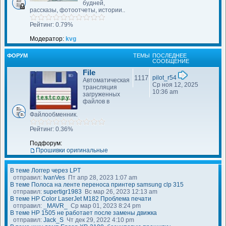
будней,
рассказы, фотоотчеты, истории..
Рейтинг: 0.79%
Модератор:
kvg
ФОРУМ
ТЕМЫ
ПОСЛЕДНЕЕ
СООБЩЕНИЕ
File
1117
pilot_r54
Автоматическая
Ср ноя 12, 2025
трансляция
10:36 am
загруженных
файлов в
Файлообменник.
Рейтинг: 0.36%
Подфорум:
Прошивки оригинальные
В теме Логгер через LPT
отправил:
IvanVes
Пт апр 28, 2023 1:07 am
В теме Полоса на ленте переноса принтер samsung clp 315
отправил:
supertigr1983
Вс мар 26, 2023 12:13 am
В теме HP Color LaserJet M182 Проблема печати
отправил:
_MAVR_
Ср мар 01, 2023 8:24 pm
В теме НР 1505 не работает после замены движка
отправил:
Jack_S
Чт дек 29, 2022 4:10 pm