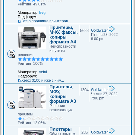
Рейтинг: 49.01%
Модератор:
kvg
Подфорум:
Все о прошивке принтеров
Принтеры,
5688
Goldwater
МФУ, факсы,
Пт янв 28, 2022
копиры
8:00 pm
формата A4
Неисправности
и пути их
решения.
Рейтинг: 100%
Модератор:
vetal
Подфорум:
Xerox 3100 и иже с ним...
Принтеры,
1304
Goldwater
МФУ,
Чт янв 27, 2022
копиры
7:00 pm
формата A3
Решение
возникающих
проблем.
Рейтинг: 13.06%
Плоттеры
285
Goldwater
Обмен опытом,