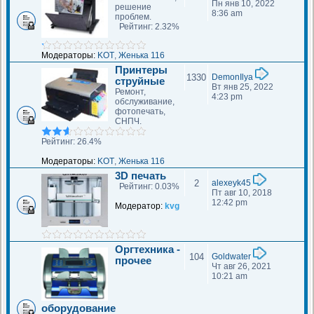
Пн янв 10, 2022
решение
8:36 am
проблем.
Рейтинг: 2.32%
Модераторы:
KOT
,
Женька 116
Принтеры
1330
DemonIlya
струйные
Вт янв 25, 2022
Ремонт,
4:23 pm
обслуживание,
фотопечать,
СНПЧ.
Рейтинг: 26.4%
Модераторы:
KOT
,
Женька 116
3D печать
2
alexeyk45
Рейтинг: 0.03%
Пт авг 10, 2018
12:42 pm
Модератор:
kvg
Оргтехника -
104
Goldwater
прочее
Чт авг 26, 2021
10:21 am
оборудование