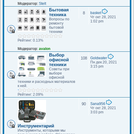
Модератор:
Stelt
Бытовая
8
basket
техника
Чт окт 28, 2021
Вопросы по
1:02 pm
ремонту
бытовой
техники
Рейтинг: 0.13%
Модератор:
avalon
Выбор
108
Goldwater
офисной
Пн дек 20, 2021
техники
3:15 pm
Советы при
выборе
офисной
техники и расходных материалов
к ней.
Рейтинг: 2.09%
90
Sana956
Чт окт 28, 2021
3:03 pm
Инструментарий
Инструменты, которыми мы