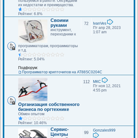
пользуемся в работе. Обсуждаем
их недостатки и преимущества.
Рейтинг: 6.8%
Своими
72
IvanVes
руками
Пт апр 28, 2023
инструмент,
1:07 am
переходники к
программаторам, программаторы
и т.д.
Рейтинг: 5.04%
Подфорум:
Программатор крипточипов на AT88SC0204C
112
МКС
Пт ноя 12, 2021
4:55 pm
Организация собственного
бизнеса по оргтехнике
Обмен опытом
Рейтинг: 10.46%
Сервис-
Gonzales999
99
Центры