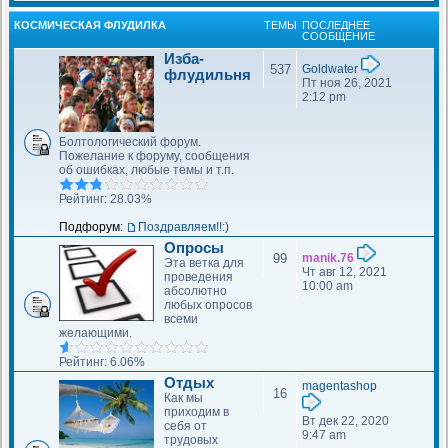
КОСМИЧЕСКАЯ ФЛУДИЛКА
ТЕМЫ
ПОСЛЕДНЕЕ
СООБЩЕНИЕ
Изба-
537
Goldwater
флудильня
Пт ноя 26, 2021
2:12 pm
Болтологический форум.
Пожелание к форуму, сообщения
об ошибках, любые темы и т.п.
Рейтинг: 28.03%
Подфорум:
Поздравляем!!:)
Опросы
99
manik.76
Эта ветка для
Чт авг 12, 2021
проведения
10:00 am
абсолютно
любых опросов
всеми
желающими.
Рейтинг: 6.06%
Отдых
magentashop
16
Как мы
приходим в
Вт дек 22, 2020
себя от
9:47 am
трудовых