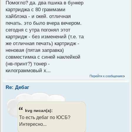
Помогло? да. два пшика в бункер
картриджа с 80 граммами
хайблэка - и окей. отличная
печать. это было вчера вечером.
сегодня с утра погонял этот
картридж - без изменений (т.е. та
же отличная печать) картридж -
неновая (пятая заправка)
совместимка с синей наклейкой
(нв-принт?) тонер -
килограммовый х...
Перейти к сообщению
Re: Дебаг
kvg писал(а):
То есть дебаг по ЮСБ?
Интересно...