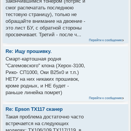
закончившимся тонером (потряс и
смог распечатать последнюю
тестовую страницу), только не
обращайте внимание на двоение -
это лист БУ, с обратной стороны
просвечивает. Третий - после ч...
Перейти к сообщению
Re: Ищу прошивку.
Смарт-картошная родня
"Сагемовского" клона (Херох-3100,
Рико- СП1000, Оки В25х0 и т.п.)
НЕТУ на них никаких прошивок,
кроме родных, и НЕ будет -
раньше линейка помрет)
Перейти к сообщению
Re: Epson TX117 сканер
Такая проблема достаточно часто
встречается на следующих
моделях: TX106/109 TX117/119, в