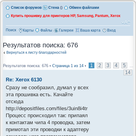
Список форумов
Стена
(
)
Обмен файлами
Купить прошивку для принтеров HP, Samsung, Pantum, Xerox
Поиск
Карты
Файлы
Галереи
Ваша карта
Вход
Результатов поиска: 676
Вернуться к листу благодарностей
1
2
3
4
5
Результатов поиска: 676 •
Страница
1
из
14
•
...
14
Re: Xerox 6130
Сразу не сообразил, думал у всех
эта прошивка есть. Качайте
отсюда
http://depositfiles.com/files/3uin8i4tr
Процесс происходил так: припаял
к контактам чипа 4 проводка, затем
примотал эти проводки к адаптеру