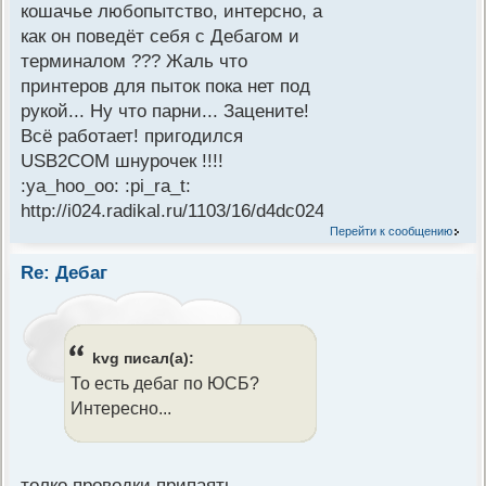
кошачье любопытство, интерсно, а
как он поведёт себя с Дебагом и
терминалом ??? Жаль что
принтеров для пыток пока нет под
рукой... Ну что парни... Зацените!
Всё работает! пригодился
USB2COM шнурочек !!!!
:ya_hoo_oo: :pi_ra_t:
http://i024.radikal.ru/1103/16/d4dc024bde0dt....
Перейти к сообщению
Re: Дебаг
kvg писал(а):
То есть дебаг по ЮСБ?
Интересно...
толко проводки припаять