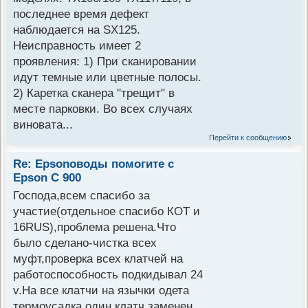
последнее время дефект
наблюдается на SX125.
Неисправность имеет 2
проявления: 1) При сканировании
идут темные или цветные полосы.
2) Каретка сканера "трещит" в
месте парковки. Во всех случаях
виновата...
Перейти к сообщению
Re: Epsonoводы помогите с
Epson C 900
Господа,всем спасибо за
участие(отдельное спасибо КОТ и
16RUS),проблема решена.Что
было сделано-чистка всех
муфт,проверка всех клатчей на
работоспособность подкидывал 24
v.На все клатчи на язычки одета
термоусадка,один клатч заменен