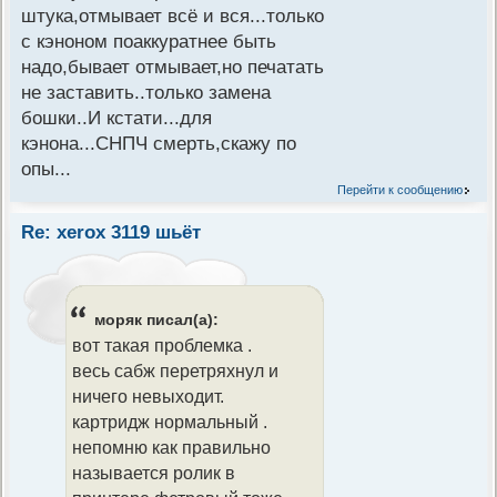
штука,отмывает всё и вся...только
с кэноном поаккуратнее быть
надо,бывает отмывает,но печатать
не заставить..только замена
бошки..И кстати...для
кэнона...СНПЧ смерть,скажу по
опы...
Перейти к сообщению
Re: xerox 3119 шьёт
моряк писал(а):
вот такая проблемка .
весь сабж перетряхнул и
ничего невыходит.
картридж нормальный .
непомню как правильно
называется ролик в