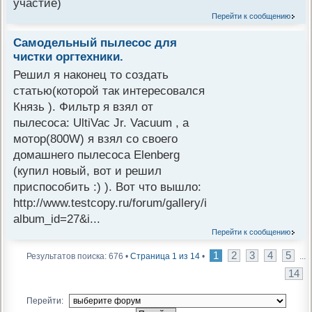
участие)
Перейти к сообщению
Самодельный пылесос для
чистки оргтехники.
Решил я наконец то создать
статью(которой так интересовался
Князь ). Фильтр я взял от
пылесоса: UltiVac Jr. Vacuum , а
мотор(800W) я взял со своего
домашнего пылесоса Elenberg
(купил новый, вот и решил
приспособить :) ). Вот что вышло:
http://www.testcopy.ru/forum/gallery/image.php?
album_id=27&i...
Перейти к сообщению
1
2
3
4
5
Результатов поиска: 676 •
Страница
1
из
14
•
...
14
Перейти: