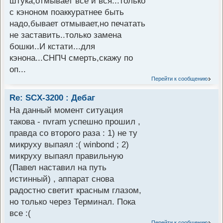
штука,отмывает всё и вся...только
с кэноном поаккуратнее быть
надо,бывает отмывает,но печатать
не заставить..только замена
бошки..И кстати...для
кэнона...СНПЧ смерть,скажу по
оп...
Перейти к сообщению
Re: SCX-3200 : Дебаг
На данный момент ситуация
такова - nvram успешно прошил ,
правда со второго раза : 1) не ту
микруху выпаял :( winbond ; 2)
микруху выпаял правильную
(Павел наставил на путь
истинный) , аппарат снова
радостно светит красным глазом,
но только через Терминал. Пока
все :(
Перейти к сообщению