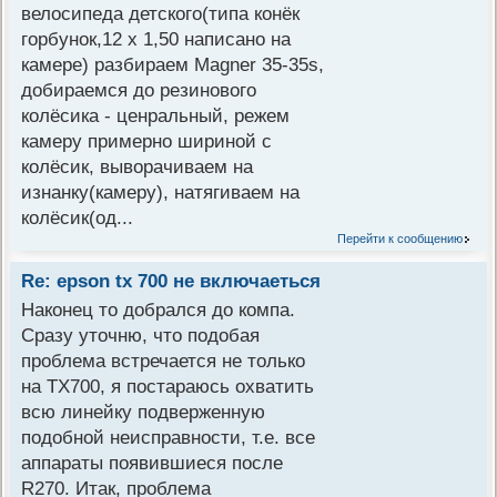
велосипеда детского(типа конёк
горбунок,12 x 1,50 написано на
камере) разбираем Magner 35-35s,
добираемся до резинового
колёсика - ценральный, режем
камеру примерно шириной с
колёсик, выворачиваем на
изнанку(камеру), натягиваем на
колёсик(од...
Перейти к сообщению
Re: epson tx 700 не включаеться
Наконец то добрался до компа.
Сразу уточню, что подобая
проблема встречается не только
на TX700, я постараюсь охватить
всю линейку подверженную
подобной неисправности, т.е. все
аппараты появившиеся после
R270. Итак, проблема